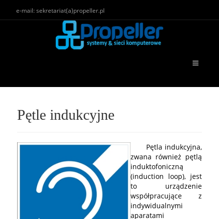
e-mail: sekretariat(a)propeller.pl
Pętle indukcyjne
Pętla indukcyjna,
zwana również pętlą
induktofoniczną
(induction loop), jest
to urządzenie
współpracujące z
indywidualnymi
aparatami