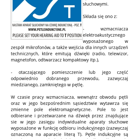
słuchowymi.
Składa się ono z:
- wzmacniacza
elektroakustycznego
wyposażonego w
zespół mikrofonów, a także wejścia dla innych urządzeń
technicznych, które emitują dźwięki (radio, telewizor,
magnetofon, odtwarzacz kompaktowy itp.),
- otaczającego pomieszczenie lub jego część
odpowiednio dobranego przewodu, zazwyczaj
miedzianego, zamkniętego w pętlę.
W czasie pracy wzmacniacza, wewnątrz obwodu pętli
oraz w jego bezpośrednim sąsiedztwie wytawrza się
zmienne pole elektromagnetyczne. Pole to jest
odbierane i przetwarzane na dźwięk przez znajdujące
sie w jego zasięgu indywidualne aparaty słuchowe
wyposażone w funkcję odbioru indukcyjnego (zazwyczaj
oznaczoną na aparacie literą T). Pętle indukcyjne są