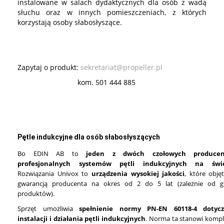
instalowane w salach dydaktycznych dla osób z wadą
słuchu oraz w innych pomieszczeniach, z których
korzystają osoby słabosłyszące.
Zapytaj o produkt:
sekretariat@propeller.pl
kom. 501 444 885
Pętle indukcyjne dla osób słabosłyszących
Bo EDIN AB to
jeden z dwóch czołowych produce
profesjonalnych systemów pętli indukcyjnych na świe
Rozwiązania Univox to
urządzenia wysokiej jakości
, które obję
gwarancją producenta na okres od 2 do 5 lat (zależnie od g
produktów).
Sprzęt umożliwia
spełnienie normy PN-EN 60118-4 dotycz
instalacji i działania pętli indukcyjnych
. Norma ta stanowi komp